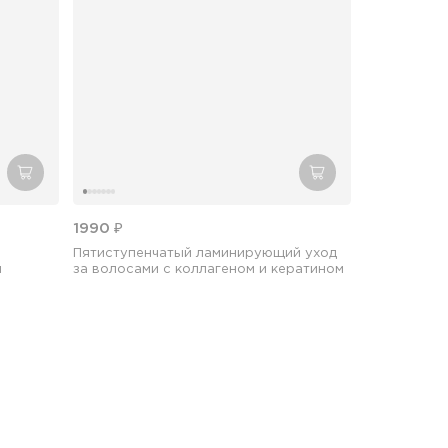
добавить в корзину
добавить в корзин
1990 ₽
Пятиступенчатый ламинирующий уход
л
за волосами с коллагеном и кератином