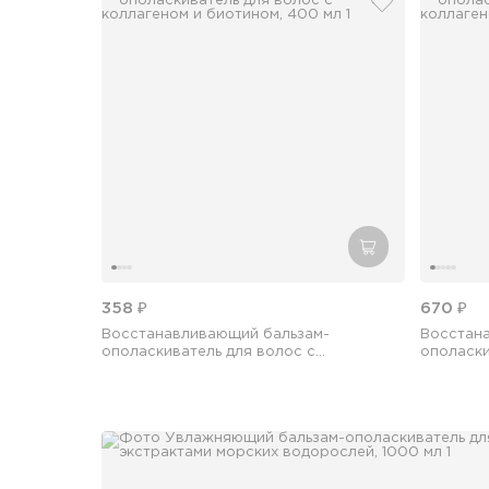
добавить в из
добавить в кор
358 ₽
670 ₽
Восстанавливающий бальзам-
Восстан
ополаскиватель для волос с
ополаски
коллагеном и биотином, 400 мл
коллаген