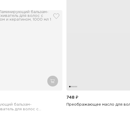
бранное
добавить в избранное
зину
добавить в корзину
748 ₽
ующий бальзам-
Преображающее масло для вол
ватель для волос с
ом и кератином, 1000 мл