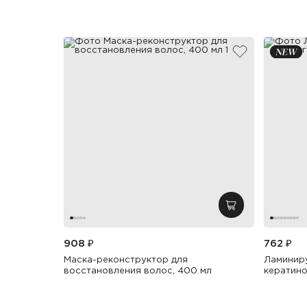
добавить в из
добавить в кор
908 ₽
762 ₽
Маска-реконструктор для
Ламиниру
восстановления волос, 400 мл
кератино