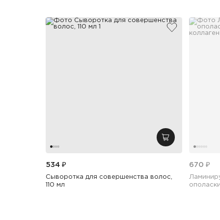
добавить в из
добавить в кор
534 ₽
670 ₽
Сыворотка для совершенства волос,
Ламинир
110 мл
ополаски
коллаген