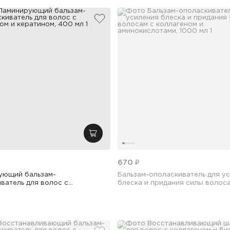
бранное
добавить в избранное
зину
добавить в корзину
670 ₽
ующий бальзам-
Бальзам-ополаскиватель для у
ватель для волос с
блеска и придания силы волос
ом и кератином, 400 мл
коллагеном и аминокислотами,