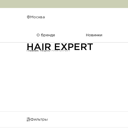
HAIR EXPERT
Москва
О бренде
Новинки
HAIR EXPERT
Главная
Акции
HAIR EXPERT
Фильтры