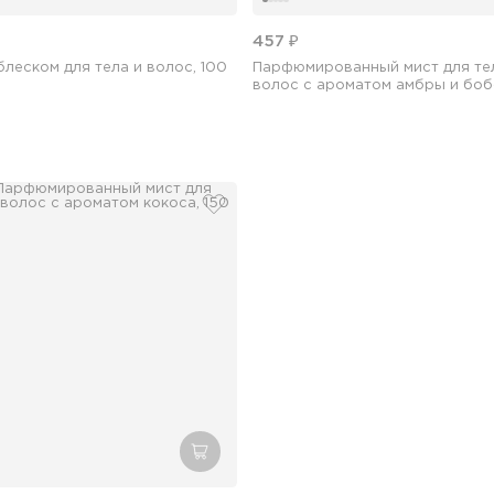
457 ₽
блеском для тела и волос, 100
Парфюмированный мист для те
волос с ароматом амбры и бо
тонка, 150 мл
бранное
добавить в избранное
зину
добавить в корзину