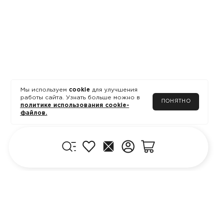
Мы используем
cookie
для улучшения
работы сайта. Узнать больше можно в
ПОНЯТНО
политике использования cookie-
файлов.
Меню
Избранное
Главная
Личный кабинет
Корзина
КЛИЕНТУ
ПРОДУКЦИЯ
Блог
Где купить