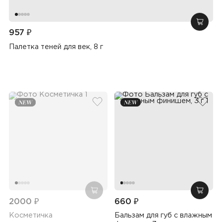
добав
957 ₽
Палетка теней для век, 8 г
добавить в избранное
добав
добавить в корзину
добав
2000 ₽
660 ₽
Косметичка
Бальзам для губ c влажным