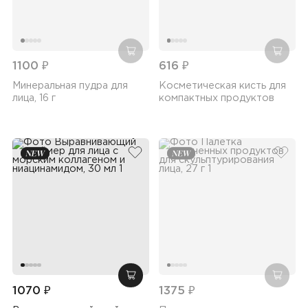
добавить в корзину
добав
1100 ₽
616 ₽
Минеральная пудра для
Косметическая кисть для
лица, 16 г
компактных продуктов
добавить в избранное
добав
добавить в корзину
добав
1070 ₽
1375 ₽