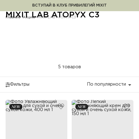
ВСТУПАЙ В КЛУБ ПРИВИЛЕГИЙ MIXIT
MIXIT LAB ATOPYX С3
MIXIT LAB ATOPYX С3
Главная
Акции
MIXIT LAB ATOPYX С3
5 товаров
Фильтры
По популярности
добавить в избранное
добав