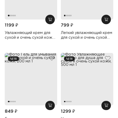
добавить в корзину
добав
1199 ₽
799 ₽
Увлажняющий крем для
Легкий увлажняющий крем
сухой и очень сухой кожи,
для сухой и очень сухой
400 мл
кожи, 150 мл
добавить в избранное
добав
добавить в корзину
добав
849 ₽
1299 ₽