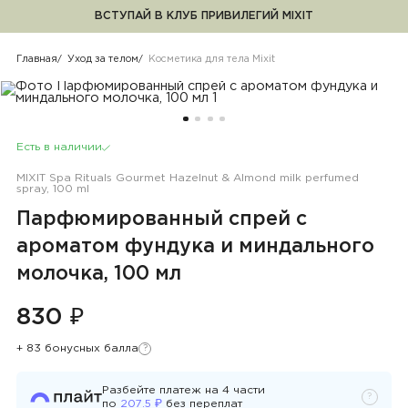
ВСТУПАЙ В КЛУБ ПРИВИЛЕГИЙ MIXIT
Косметика для тела Mixit
Главная
Уход за телом
Косметика для тела Mixit
Есть в наличии
MIXIT Spa Rituals Gourmet Hazelnut & Almond milk perfumed
spray, 100 ml
Парфюмированный спрей с
ароматом фундука и миндального
молочка, 100 мл
830 ₽
+ 83 бонусных балла
?
Узнать подробности
Разбейте платеж на
4
части
?
Узнать 
₽
по
207.5
без переплат