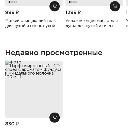
добавить в корзину
добав
999 ₽
1299 ₽
Мягкий очищающий гель
Увлажняющее масло для
для сухой и очень сухой
душа для сухой и очень
с
кожи, 500 мл
сухой кожи, 500 мл
Недавно просмотренные
добавить в избранное
добавить в корзину
830 ₽