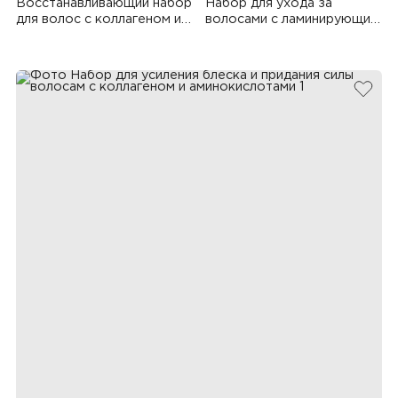
Восстанавливающий набор
Набор для ухода за
для волос с коллагеном и
волосами с ламинирующим
биотином
эффектом
добав