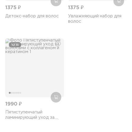
добавить в корзину
добав
1375 ₽
1375 ₽
Детокс-набор для волос
Увлажняющий набор для
волос
добавить в избранное
добавить в корзину
1990 ₽
Пятиступенчатый
ламинирующий уход за
волосами с коллагеном и
кератином