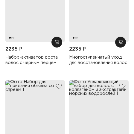
добавить в корзину
добав
2235 ₽
2235 ₽
Набор-активатор роста
Многоступенчатый уход
волос с черным перцем
для восстановления волос
добавить в избранное
добав