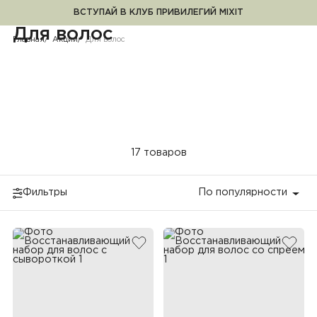
ВСТУПАЙ В КЛУБ ПРИВИЛЕГИЙ MIXIT
Для волос
Для волос
Главная
Акции
Для волос
17 товаров
Фильтры
По популярности
добавить в избранное
добав