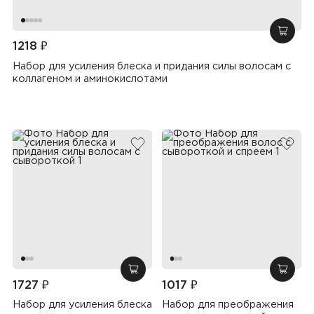
добав
1218 ₽
Набор для усиления блеска и придания силы волосам с
коллагеном и аминокислотами
добавить в избранное
добав
добавить в корзину
добав
1727 ₽
1017 ₽
Набор для усиления блеска
Набор для преображения