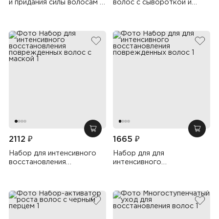
и придания силы волосам с
волос с сывороткой и
сывороткой
спреем
добавить в избранное
добав
добавить в корзину
добав
2112 ₽
1665 ₽
Набор для интенсивного
Набор для для
восстановления
интенсивного
поврежденных волос с
восстановления
маской
поврежденных волос
добавить в избранное
добав