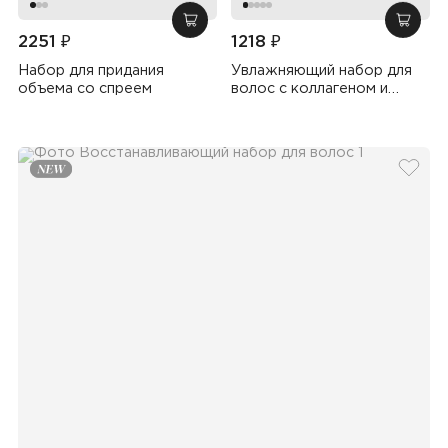
добавить в корзину
добав
2251 ₽
1218 ₽
Набор для придания
Увлажняющий набор для
объема со спреем
волос с коллагеном и
экстрактами морских
водорослей
добав