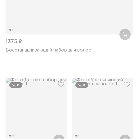
добав
1375 ₽
Восстанавливающий набор для волос
добавить в избранное
добав