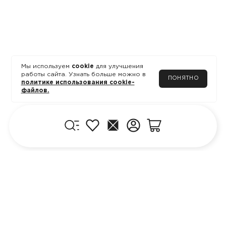
Мы используем
cookie
для улучшения
работы сайта. Узнать больше можно в
ПОНЯТНО
политике использования cookie-
файлов.
Меню
Избранное
Главная
Личный кабинет
Корзина
КЛИЕНТУ
ПРОДУКЦИЯ
Блог
Где купить
Программа лояльности
Диагностика кожи
Доставка и оплата
Дистрибьютор в
Вопросы и ответы
Казахстане
Обратная связь