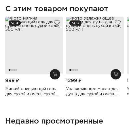
С этим товаром покупают
добавить в избранное
добав
добавить в корзину
добав
999 ₽
1299 ₽
Мягкий очищающий гель
Увлажняющее масло для
для сухой и очень сухой
душа для сухой и очень
с
кожи, 500 мл
сухой кожи, 500 мл
Недавно просмотренные