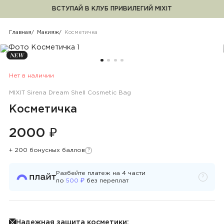
ВСТУПАЙ В КЛУБ ПРИВИЛЕГИЙ MIXIT
Косметичка
Главная
Макияж
Косметичка
Нет в наличии
MIXIT Sirena Dream Shell Cosmetic Bag
Косметичка
2000 ₽
+ 200 бонусных баллов
?
Узнать подробности
Разбейте платеж на
4
части
?
Узнать 
₽
по
500
без переплат
Надежная защита косметики;