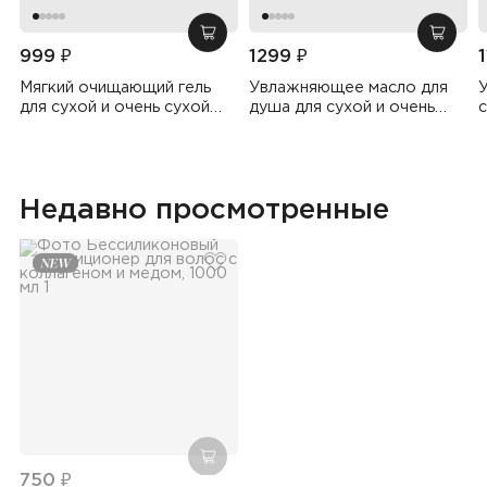
добавить в корзину
добав
999 ₽
1299 ₽
Мягкий очищающий гель
Увлажняющее масло для
для сухой и очень сухой
душа для сухой и очень
с
кожи, 500 мл
сухой кожи, 500 мл
Недавно просмотренные
добавить в избранное
добавить в корзину
750 ₽