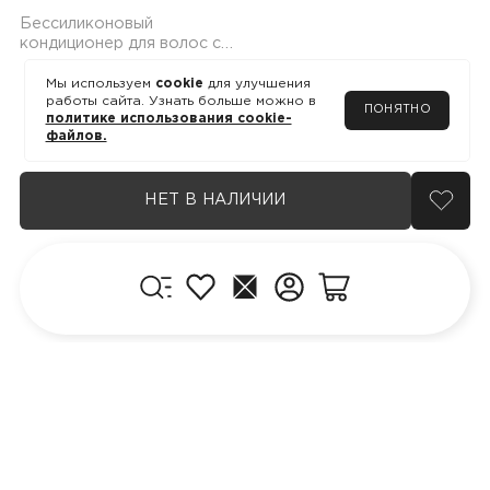
Бессиликоновый
кондиционер для волос с
коллагеном и медом, 1000
мл
Мы используем
cookie
для улучшения
работы сайта. Узнать больше можно в
ПОНЯТНО
политике использования cookie-
файлов.
НЕТ В НАЛИЧИИ
добав
Меню
Избранное
Главная
Личный кабинет
Корзина
КЛИЕНТУ
ПРОДУКЦИЯ
Блог
Где купить
Программа лояльности
Диагностика кожи
Доставка и оплата
Дистрибьютор в
Вопросы и ответы
Казахстане