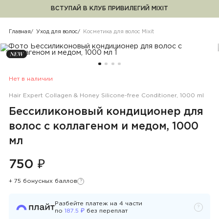
ВСТУПАЙ В КЛУБ ПРИВИЛЕГИЙ MIXIT
Косметика для волос Mixit
Главная
Уход для волос
Косметика для волос Mixit
Нет в наличии
Hair Expert Collagen & Honey Silicone-free Conditioner, 1000 ml
Бессиликоновый кондиционер для
волос с коллагеном и медом, 1000
мл
750 ₽
+ 75 бонусных баллов
?
Узнать подробности
Разбейте платеж на
4
части
?
Узнать 
₽
по
187.5
без переплат