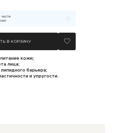
4
части
?
Узнать подробности
плат
ИТЬ В КОРЗИНУ
добавить в избранное
 питание кожи;
та лица;
 липидного барьера;
астичности и упругости.