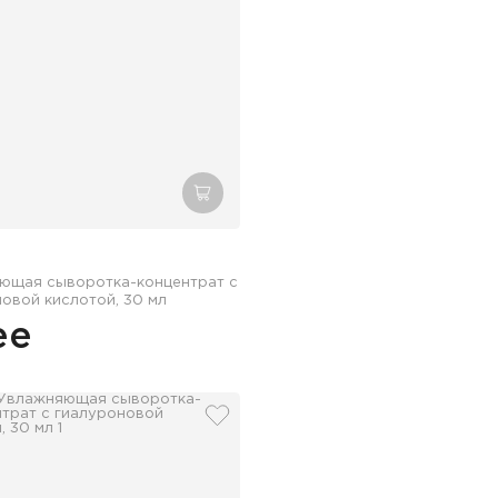
зину
добавить в корзину
ющая сыворотка-концентрат с
овой кислотой, 30 мл
ее
збранное
добавить в избранное