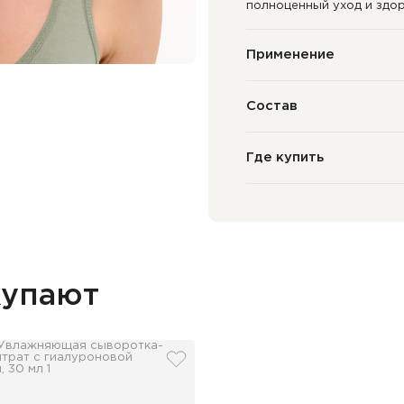
полноценный уход и здо
Применение
Состав
Где купить
купают
збранное
добавить в избранное