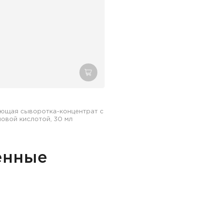
зину
добавить в корзину
ющая сыворотка-концентрат с
овой кислотой, 30 мл
енные
збранное