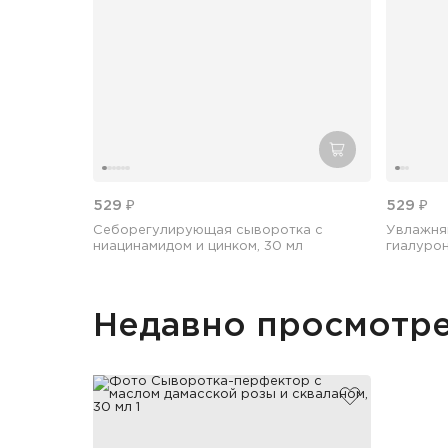
добавить в кор
529 ₽
529 ₽
Себорегулирующая сыворотка с
Увлажня
ниацинамидом и цинком, 30 мл
гиалурон
Недавно просмотр
добавить в и