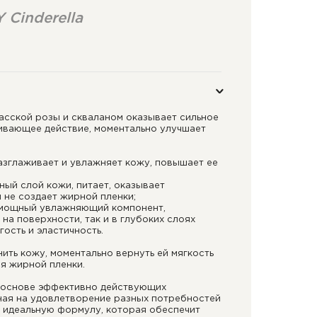
 Cinderella
асской розы и скваланом оказывает сильное
вающее действие, моментально улучшает
азглаживает и увлажняет кожу, повышает ее
ный слой кожи, питает, оказывает
 не создает жирной пленки;
 мощный увлажняющий компонент,
на поверхности, так и в глубоких слоях
гость и эластичность.
нить кожу, моментально вернуть ей мягкость
я жирной пленки.
 основе эффективно действующих
ная на удовлетворение разных потребностей
я идеальную формулу, которая обеспечит