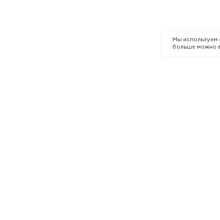
Мы используем
больше можно 
КОМПАНИЯ
О бренде
 кожи
Премии и награды
р в Казахстане
Карьера в MIXIT
Контакты