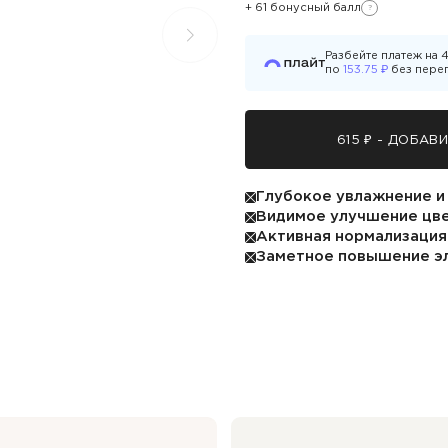
+ 61 бонусный балл
?
Узнать подробности
Разбейте платеж на
₽
по
153.75
без пере
615 ₽ - ДОБАВ
Глубокое увлажнение и
Видимое улучшение цве
Активная нормализация
Заметное повышение эл