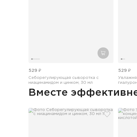
добавить в кор
529 ₽
529 ₽
Себорегулирующая сыворотка с
Увлажня
ниацинамидом и цинком, 30 мл
гиалурон
Вместе эффективн
добавить в и