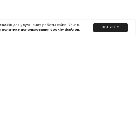
cookie
для улучшения работы сайта. Узнать
ПОНЯТНО
в
политике использования cookie-файлов.
ДОКУМЕНТЫ САЙТА
Политика использования cookie
Обработка персональных данных
Оферта
Условия программы лояльности
Пользовательское соглашение