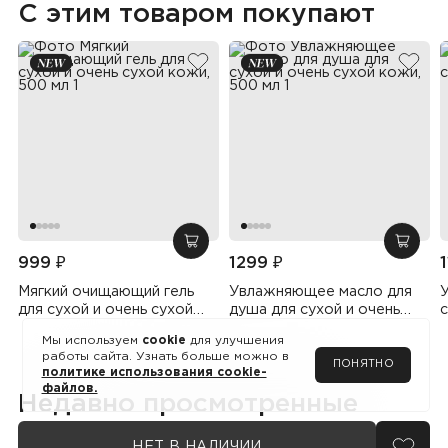
С этим товаром покупают
добавить в избранное
добав
добавить в корзину
добав
999 ₽
1299 ₽
Мягкий очищающий гель
Увлажняющее масло для
для сухой и очень сухой
душа для сухой и очень
с
кожи, 500 мл
сухой кожи, 500 мл
Мы используем
cookie
для улучшения
работы сайта. Узнать больше можно в
ПОНЯТНО
политике использования cookie-
файлов.
Недавно просмотренные
НЕТ В НАЛИЧИИ