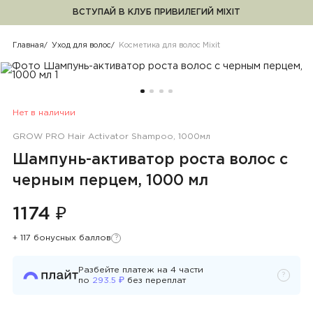
ВСТУПАЙ В КЛУБ ПРИВИЛЕГИЙ MIXIT
Косметика для волос Mixit
Главная
Уход для волос
Косметика для волос Mixit
Нет в наличии
GROW PRO Hair Activator Shampoo, 1000мл
Шампунь-активатор роста волос с
черным перцем, 1000 мл
1174 ₽
+ 117 бонусных баллов
?
Узнать подробности
Разбейте платеж на
4
части
?
Узнать 
₽
по
293.5
без переплат