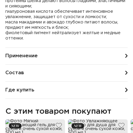
протеины шелка делают волосы гладкими, эластичными
и сияющими;
гиалуроновая кислота обеспечивает интенсивное
увлажнение, защищает от сухости и ломкости;
масла макадамии и авокадо глубоко питают волосы,
придают им мягкость и блеск;
фиолетовый пигмент нейтрализует желтые и медные
оттенки.
Применение
Состав
Где купить
С этим товаром покупают
добавить в избранное
добав