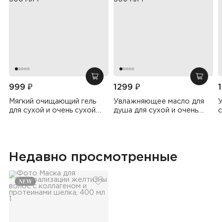
добавить в корзину
добав
999 ₽
1299 ₽
Мягкий очищающий гель
Увлажняющее масло для
для сухой и очень сухой
душа для сухой и очень
с
кожи, 500 мл
сухой кожи, 500 мл
Недавно просмотренные
добавить в избранное