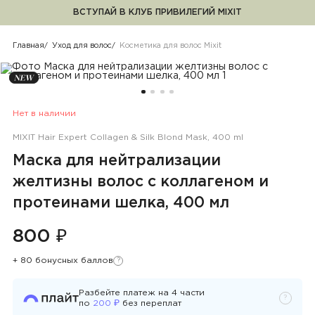
ВСТУПАЙ В КЛУБ ПРИВИЛЕГИЙ MIXIT
Косметика для волос Mixit
Главная
Уход для волос
Косметика для волос Mixit
Нет в наличии
MIXIT Hair Expert Collagen & Silk Blond Mask, 400 ml
Маска для нейтрализации
желтизны волос с коллагеном и
протеинами шелка, 400 мл
800 ₽
+ 80 бонусных баллов
?
Узнать подробности
Разбейте платеж на
4
части
?
Узнать 
₽
по
200
без переплат