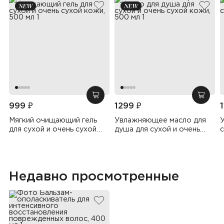
добавить в избранное
добав
добавить в корзину
добав
999 ₽
1299 ₽
Мягкий очищающий гель
Увлажняющее масло для
для сухой и очень сухой
душа для сухой и очень
с
кожи, 500 мл
сухой кожи, 500 мл
Недавно просмотренные
добавить в избранное