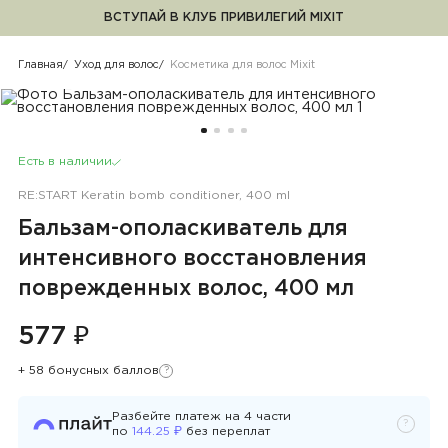
ВСТУПАЙ В КЛУБ ПРИВИЛЕГИЙ MIXIT
Косметика для волос Mixit
Главная
Уход для волос
Косметика для волос Mixit
Есть в наличии
RE:START Keratin bomb conditioner, 400 ml
Бальзам-ополаскиватель для
интенсивного восстановления
поврежденных волос, 400 мл
577 ₽
+ 58 бонусных баллов
?
Узнать подробности
Разбейте платеж на
4
части
?
Узнать 
₽
по
144.25
без переплат