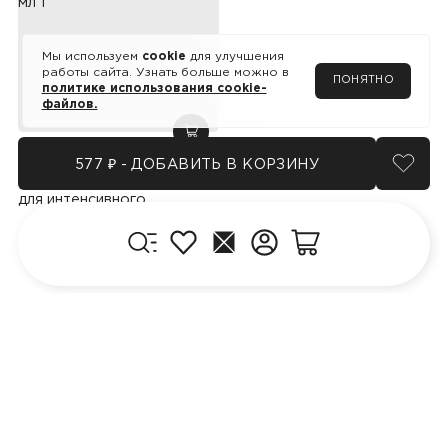
Мы используем
cookie
для улучшения
работы сайта. Узнать больше можно в
ПОНЯТНО
политике использования cookie-
файлов.
добавить в корзину
577 ₽
577 ₽ - ДОБАВИТЬ В КОРЗИНУ
добав
Бальзам-ополаскиватель
для интенсивного
восстановления
Меню
поврежденных волос, 400
Избранное
Главная
Личный кабинет
мл
Корзина
КЛИЕНТУ
ПРОДУКЦИЯ
Блог
Где купить