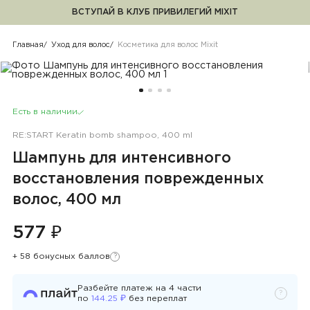
ВСТУПАЙ В КЛУБ ПРИВИЛЕГИЙ MIXIT
Косметика для волос Mixit
Главная
Уход для волос
Косметика для волос Mixit
Есть в наличии
RE:START Keratin bomb shampoo, 400 ml
Шампунь для интенсивного
восстановления поврежденных
волос, 400 мл
577 ₽
+ 58 бонусных баллов
?
Узнать подробности
Разбейте платеж на
4
части
?
Узнать 
₽
по
144.25
без переплат