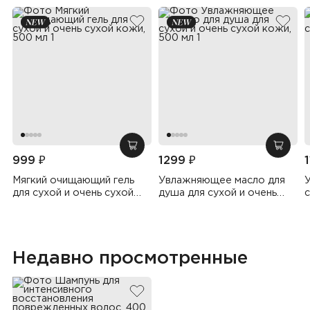
добавить в избранное
добав
добавить в корзину
добав
999 ₽
1299 ₽
Мягкий очищающий гель
Увлажняющее масло для
для сухой и очень сухой
душа для сухой и очень
с
кожи, 500 мл
сухой кожи, 500 мл
Недавно просмотренные
добавить в избранное