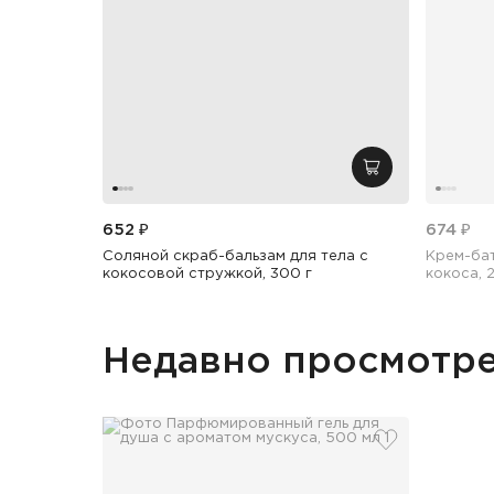
добавить в кор
652 ₽
674 ₽
Соляной скраб-бальзам для тела с
Крем-бат
кокосовой стружкой, 300 г
кокоса, 
Недавно просмотр
добавить в и