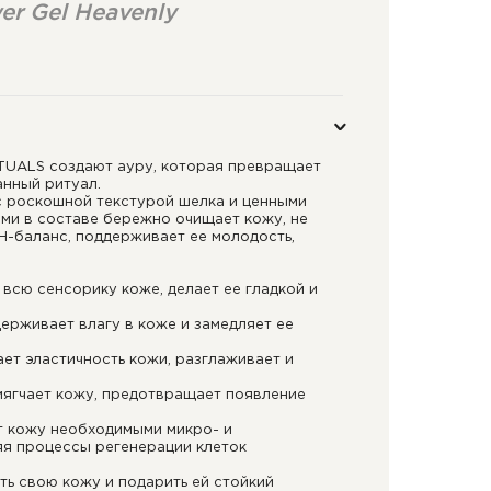
er Gel Heavenly
ITUALS создают ауру, которая превращает
анный ритуал.
 роскошной текстурой шелка и ценными
ми в составе бережно очищает кожу, не
H-баланс, поддерживает ее молодость,
 всю сенсорику коже, делает ее гладкой и
ерживает влагу в коже и замедляет ее
ет эластичность кожи, разглаживает и
мягчает кожу, предотвращает появление
т кожу необходимыми микро- и
яя процессы регенерации клеток
ить свою кожу и подарить ей стойкий