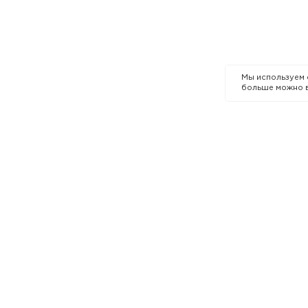
Мы используем
больше можно 
КОМПАНИЯ
О бренде
 кожи
Премии и награды
р в Казахстане
Карьера в MIXIT
Контакты