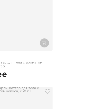
зину
добавить в корзину
тер для тела с ароматом
250 г
ее
збранное
добавить в избранное