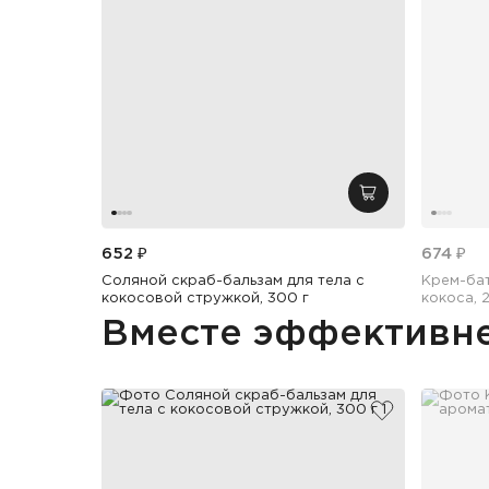
добавить в кор
652 ₽
674 ₽
Соляной скраб-бальзам для тела с
Крем-бат
кокосовой стружкой, 300 г
кокоса, 
Вместе эффективн
добавить в и