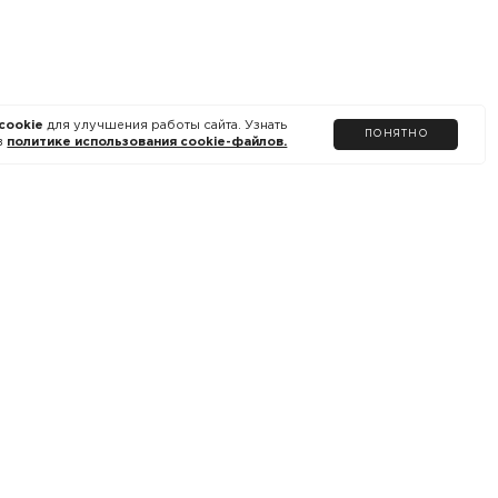
cookie
для улучшения работы сайта. Узнать
ПОНЯТНО
в
политике использования cookie-файлов.
ДОКУМЕНТЫ САЙТА
Политика использования cookie
Обработка персональных данных
Оферта
Условия программы лояльности
Пользовательское соглашение