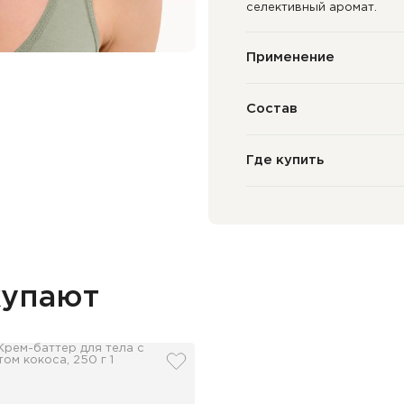
селективный аромат.
Применение
Состав
Где купить
купают
збранное
добавить в избранное