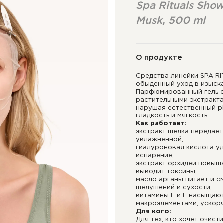
Spa Rituals Show
Musk, 500 ml
О продукте
Средства линейки SPA R
обыденный уход в изыск
Парфюмированный гель с
растительными экстракта
нарушая естественный p
гладкость и мягкость.
Как работает:
экстракт шелка передает
увлажненной;
гиалуроновая кислота уд
испарение;
экстракт орхидеи повыша
выводит токсины;
масло арганы питает и с
шелушений и сухости;
витамины E и F насыщаю
макроэлементами, ускор
Для кого:
Для тех, кто хочет очист