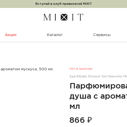
Вступай в клуб привилегий MIXIT
Акции
Каталог
Сервисы
Нет в наличии
Spa Rituals Shower Gel Heavenly M
Парфюмирова
душа с арома
мл
866 ₽