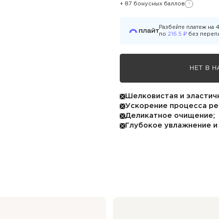
+ 87 бонусных баллов
?
Узнать подробнос
Разбейте платеж на
₽
по
216.5
без переп
НЕТ В 
Шелковистая и эластич
Ускорение процесса ре
Деликатное очищение;
Глубокое увлажнение и 