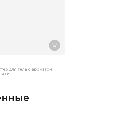
зину
добавить в корзину
тер для тела с ароматом
250 г
енные
збранное