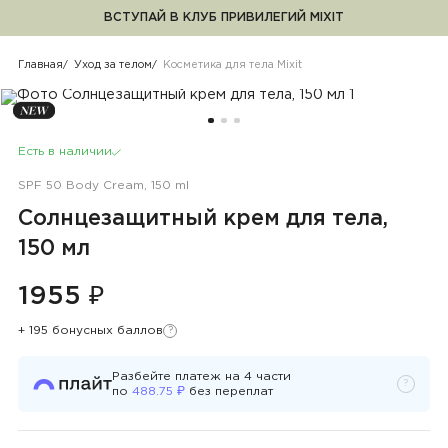
ВСТУПАЙ В КЛУБ ПРИВИЛЕГИЙ MIXIT
Косметика для тела Mixit
Главная
Уход за телом
Косметика для тела Mixit
Есть в наличии
SPF 50 Body Cream, 150 ml
Солнцезащитный крем для тела,
150 мл
1955 ₽
+ 195 бонусных баллов
?
Узнать подробности
Разбейте платеж на
4
части
?
Узнать 
₽
по
488.75
без переплат