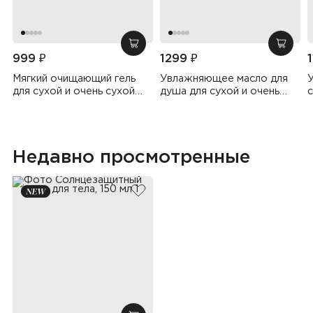
добавить в корзину
добав
999 ₽
1299 ₽
Мягкий очищающий гель
Увлажняющее масло для
для сухой и очень сухой
душа для сухой и очень
с
кожи, 500 мл
сухой кожи, 500 мл
Недавно просмотренные
добавить в избранное