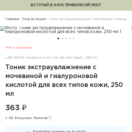
ВСТУПАЙ В КЛУБ ПРИВИЛЕГИЙ MIXIT
Тоник экстраувлажнение с м
Главная
Уход за лицом
Тоник экстраувлажнение с мочевиной и гиалуроно
Нет в наличии
LAB WOW moisture tonic for all skin types, 250 ml
Тоник экстраувлажнение с
мочевиной и гиалуроновой
кислотой для всех типов кожи, 250
мл
363 ₽
+ 36 бонусных баллов
?
Узнать подробности
Разбейте платеж на
4
части