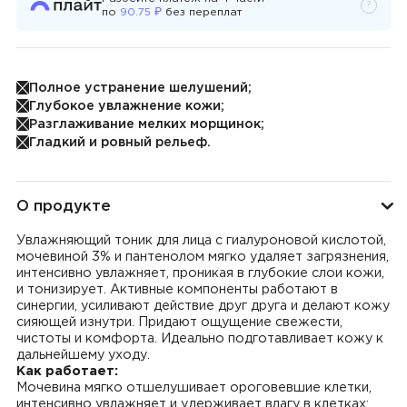
?
Узнать 
₽
по
90.75
без переплат
Полное устранение шелушений;
Глубокое увлажнение кожи;
Разглаживание мелких морщинок;
Гладкий и ровный рельеф.
О продукте
Увлажняющий тоник для лица с гиалуроновой кислотой,
мочевиной 3% и пантенолом мягко удаляет загрязнения,
интенсивно увлажняет, проникая в глубокие слои кожи,
и тонизирует. Активные компоненты работают в
синергии, усиливают действие друг друга и делают кожу
сияющей изнутри. Придают ощущение свежести,
чистоты и комфорта. Идеально подготавливает кожу к
дальнейшему уходу.
Как работает:
Мочевина мягко отшелушивает ороговевшие клетки,
интенсивно увлажняет и удерживает влагу в клетках;