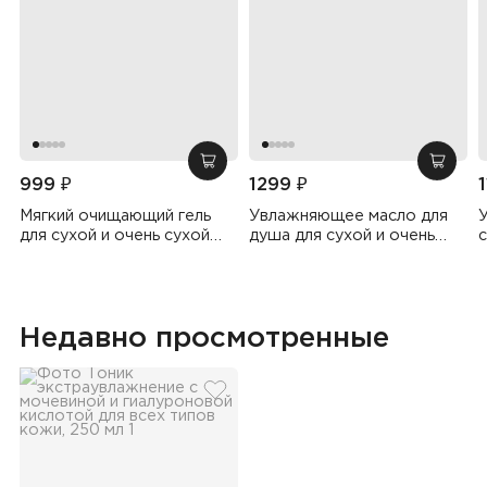
добавить в корзину
добав
999 ₽
1299 ₽
Мягкий очищающий гель
Увлажняющее масло для
для сухой и очень сухой
душа для сухой и очень
с
кожи, 500 мл
сухой кожи, 500 мл
Недавно просмотренные
добавить в избранное