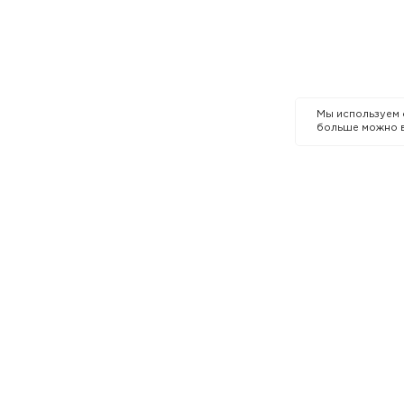
Мы используем
больше можно 
КОМПАНИЯ
О бренде
 кожи
Премии и награды
р в Казахстане
Карьера в MIXIT
Контакты