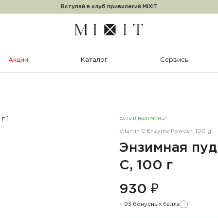
Вступай в клуб привилегий MIXIT
 100 г
Акции
Каталог
Сервисы
Есть в наличии
Vitamin C Enzyme Powder, 100 g
Энзимная пуд
С, 100 г
930 ₽
+ 93 бонусных балла
?
Узнать подробности