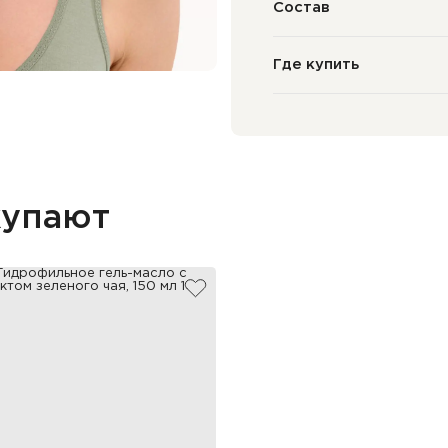
Состав
Где купить
купают
збранное
добавить в избранное