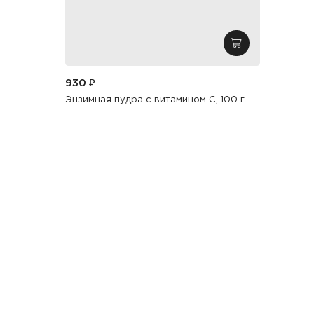
добавить в кор
930 ₽
Энзимная пудра с витамином С, 100 г