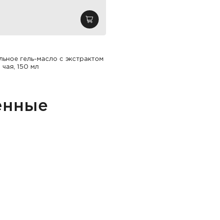
зину
добавить в корзину
ьное гель-масло с экстрактом
 чая, 150 мл
енные
збранное