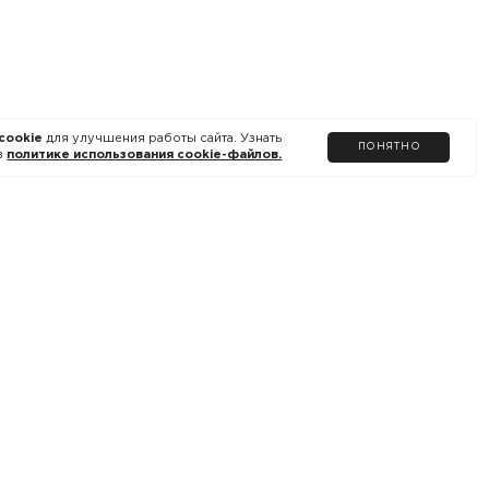
cookie
для улучшения работы сайта. Узнать
ПОНЯТНО
в
политике использования cookie-файлов.
ДОКУМЕНТЫ САЙТА
Политика использования cookie
Обработка персональных данных
Оферта
Условия программы лояльности
Пользовательское соглашение