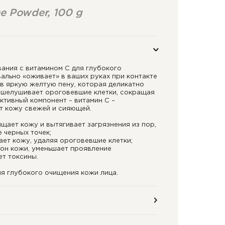
e Powder, 100 g
ания с витамином С для глубокого
ально «оживает» в ваших руках при контакте
в яркую желтую пену, которая деликатно
отшелушивает ороговевшие клетки, сокращая
ктивный компонент – витамин С –
т кожу свежей и сияющей.
щает кожу и вытягивает загрязнения из пор,
 черных точек;
ет кожу, удаляя ороговевшие клетки;
тон кожи, уменьшает проявление
ет токсины.
для глубокого очищения кожи лица.