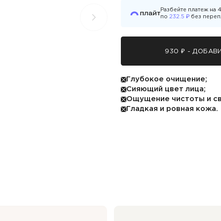
Разбейте платеж на
₽
по
232.5
без переп
930 ₽ - ДОБАВ
Глубокое очищение;
Сияющий цвет лица;
Ощущение чистоты и с
Гладкая и ровная кожа.