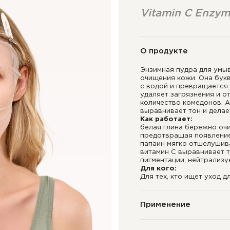
Vitamin C Enzym
О продукте
Энзимная пудра для умыв
очищения кожи. Она букв
с водой и превращается 
удаляет загрязнения и 
количество комедонов. А
выравнивает тон и делае
Как работает:
белая глина бережно очи
предотвращая появление
папаин мягко отшелушива
витамин С выравнивает 
пигментации, нейтрализу
Для кого:
Для тех, кто ищет уход 
Применение