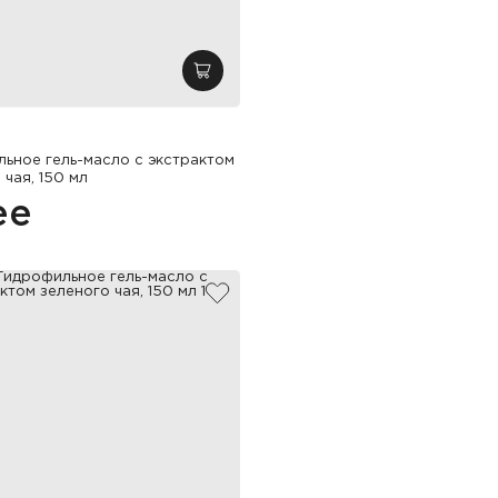
зину
добавить в корзину
ьное гель-масло с экстрактом
 чая, 150 мл
ее
збранное
добавить в избранное