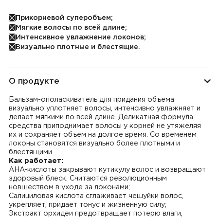
Прикорневой суперобъем;
Мягкие волосы по всей длине;
Интенсивное увлажнение локонов;
Визуально плотные и блестящие.
О продукте
Бальзам-ополаскиватель для придания объема
визуально уплотняет волосы, интенсивно увлажняет и
делает мягкими по всей длине. Деликатная формула
средства приподнимает волосы у корней не утяжеляя
их и сохраняет объем на долгое время. Со временем
локоны становятся визуально более плотными и
блестящими.
Как работает:
AHA-кислоты закрывают кутикулу волос и возвращают
здоровый блеск. Считаются революционным
новшеством в уходе за локонами;
Салициловая кислота сглаживает чешуйки волос,
укрепляет, придает тонус и жизненную силу;
Экстракт орхидеи предотвращает потерю влаги,