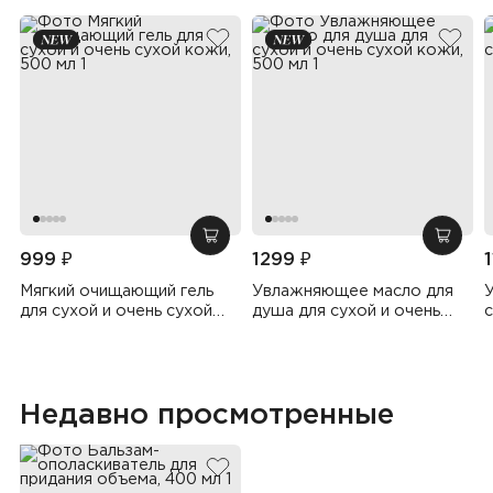
добавить в избранное
добав
добавить в корзину
добав
999 ₽
1299 ₽
Мягкий очищающий гель
Увлажняющее масло для
для сухой и очень сухой
душа для сухой и очень
с
кожи, 500 мл
сухой кожи, 500 мл
Недавно просмотренные
добавить в избранное