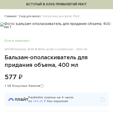
ВСТУПАЙ В КЛУБ ПРИВИЛЕГИЙ MIXIT
Косметика для волос Mixit
Главная
Уход для волос
Косметика для волос Mixit
Есть в наличии
WOW!Volume AHA & BHA acids Conditioner , 400 ml
Бальзам-ополаскиватель для
придания объема, 400 мл
577 ₽
+ 58 бонусных баллов
?
Узнать подробности
Разбейте платеж на
4
части
?
Узнать 
₽
по
144.25
без переплат